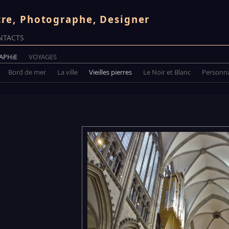
tre, Photographe, Designer
NTACTS
APHiE
VOYAGES
Bord de mer
La ville
Vieilles pierres
Le Noir et Blanc
Personn