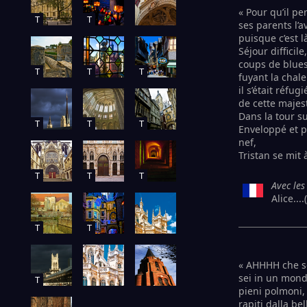
« Pour qu’il p
T
T
ses parents l’
puisque c’est l
Séjour difficil
coups de blues
T
T
T
fuyant la chale
il s’était réfu
de cette majes
Dans la tour su
T
T
T
Enveloppé et po
nef,
Tristan se mit à
T
T
T
Avec les
Alice...
T
T
« AHHHH che se
sei in un mond
T
pieni polmoni, 
rapiti dalla be