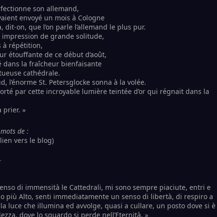
erfectionne son allemand,
avaient envoyé un mois à Cologne
à, dit-on, que l’on parle l’allemand le plus pur.
e, impression de grande solitude,
 à répétition,
ur étouffante de ce début d’août,
gié dans la fraîcheur bienfaisante
tueuse cathédrale.
d, l’énorme St. Petersglocke sonna à la volée.
rté par cette incroyable lumière teintée d’or qui régnait dans la
 prier. »
 mots de :
.(lien vers le blog)
nso di immensità le Cattedrali, mi sono sempre piaciute, entri e
o più Alto, senti immediatamente un senso di libertà, di respiro a
la luce che illumina ed avvolge, quasi a cullare, un posto dove si è
llezza, dove lo sguardo si perde nell’Eternità. »