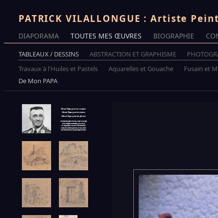
PATRICK VILALLONGUE : Artiste Pein
DIAPORAMA
TOUTES MES ŒUVRES
BIOGRAPHIE
CO
TABLEAUX / DESSINS
ABSTRACTION ET GRAPHISME
PHOTOGR
Travaux à l'Huiles et Pastels
Aquarelles et Gouache
Fusain et 
De Mon PAPA