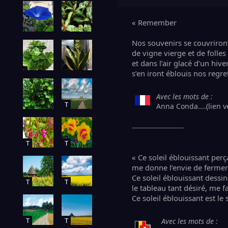
« Remember
Nos souvenirs se couvriront
de vigne vierge et de folle
et dans l’air glacé d’un hiv
s’en iront éblouis nos regret
Avec les mots de :
T
Anna Conda....(lien v
T
T
« Ce soleil éblouissant perç
me donne l’envie de fermer
Ce soleil éblouissant dessi
T
T
le tableau tant désiré, me f
Ce soleil éblouissant est le
T
T
Avec les mots de :