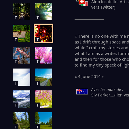
Aldo locatelli - Arti
vers Twitter)
T
T
« There is no one with me 
T
T
as I drift through space and
while I craft my stories and
what I am as a writer, for me
and then for those who ch
T
T
to find my tiny speck of ligh
« 4 June 2014 »
T
T
Avec les mots de :
Siv Parker....(lien ve
T
T
T
T