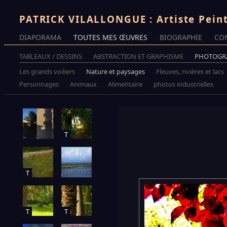
PATRICK VILALLONGUE : Artiste Pein
DIAPORAMA
TOUTES MES ŒUVRES
BIOGRAPHIE
CO
TABLEAUX / DESSINS
ABSTRACTION ET GRAPHISME
PHOTOGR
Les grands voiliers
Nature et paysages
Fleuves, rivières et lacs
Personnages
Animaux
Alimentaire
photos industrielles
T
T
T
T