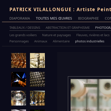
PATRICK VILALLONGUE : Artiste Pein
DIAPORAMA
TOUTES MES ŒUVRES
BIOGRAPHIE
CO
TABLEAUX / DESSINS
ABSTRACTION ET GRAPHISME
PHOTOGR
Les grands voiliers
Nature et paysages
Fleuves, rivières et lacs
Personnages
Animaux
Alimentaire
photos industrielles